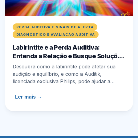
PERDA AUDITIVA E SINAIS DE ALERTA
DIAGNÓSTICO E AVALIAÇÃO AUDITIVA
Labirintite e a Perda Auditiva:
Entenda a Relação e Busque Soluções
na Auditik
Descubra como a labirintite pode afetar sua
audição e equilíbrio, e como a Auditik,
licenciada exclusiva Philips, pode ajudar a
recuperar sua qualidade de vida.
Ler mais →