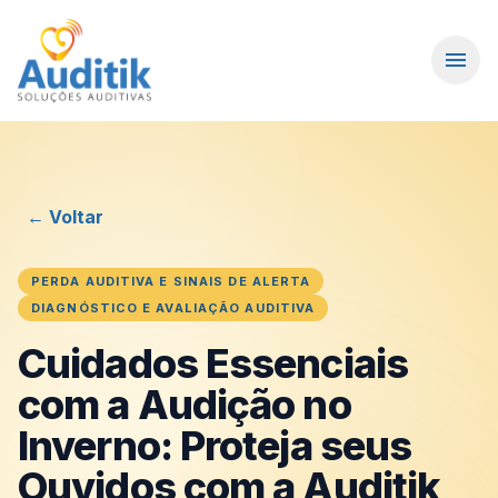
menu
← Voltar
PERDA AUDITIVA E SINAIS DE ALERTA
DIAGNÓSTICO E AVALIAÇÃO AUDITIVA
Cuidados Essenciais
com a Audição no
Inverno: Proteja seus
Ouvidos com a Auditik